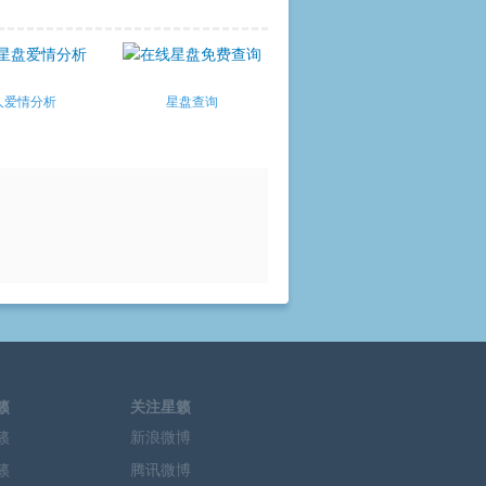
人爱情分析
星盘查询
籁
关注星籁
籁
新浪微博
籁
腾讯微博