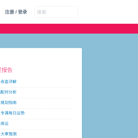
注册 / 登录
星报告
人命盘详解
侣配对分析
业规划指南
人专属每日运势
限推运
年大事预测