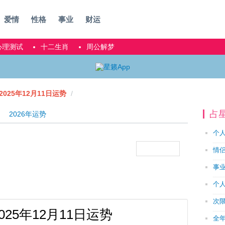
爱情
性格
事业
财运
心理测试
十二生肖
周公解梦
025年12月11日运势
占
2026年运势
个
情
事
个
次
025年12月11日运势
全