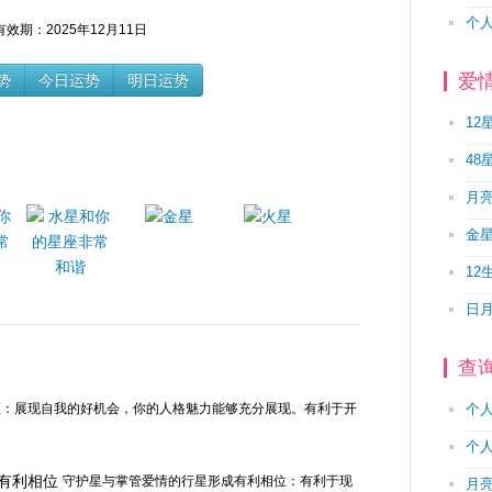
个
有效期：2025年12月11日
爱
势
今日运势
明日运势
12
48
月
金
12
日
查
座：展现自我的好机会，你的人格魅力能够充分展现。有利于开
个
个
守护星与掌管爱情的行星形成有利相位：有利于现
月