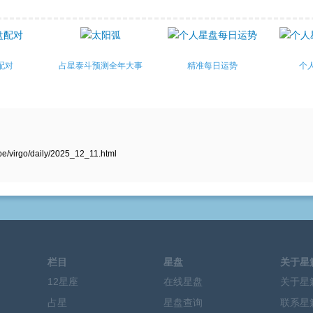
配对
占星泰斗预测全年大事
精准每日运势
个
/virgo/daily/2025_12_11.html
栏目
星盘
关于星
12星座
在线星盘
关于星
占星
星盘查询
联系星