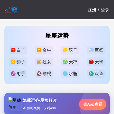
注册 / 登录
星座运势
白羊
金牛
双子
巨蟹
狮子
处女
天秤
天蝎
射手
摩羯
水瓶
双鱼
隐藏运势·星盘解读
去App查看
🔥 限时免费 · 仅剩48h