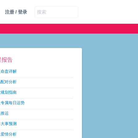
注册 / 登录
星报告
人命盘详解
侣配对分析
业规划指南
人专属每日运势
限推运
年大事预测
人爱情分析