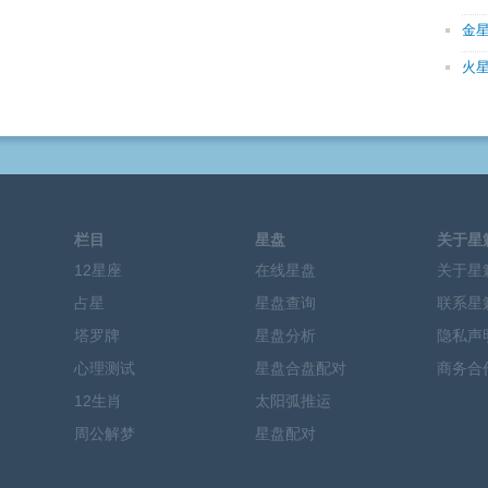
金
火
栏目
星盘
关于星
12星座
在线星盘
关于星
占星
星盘查询
联系星
塔罗牌
星盘分析
隐私声
心理测试
星盘合盘配对
商务合
12生肖
太阳弧推运
周公解梦
星盘配对