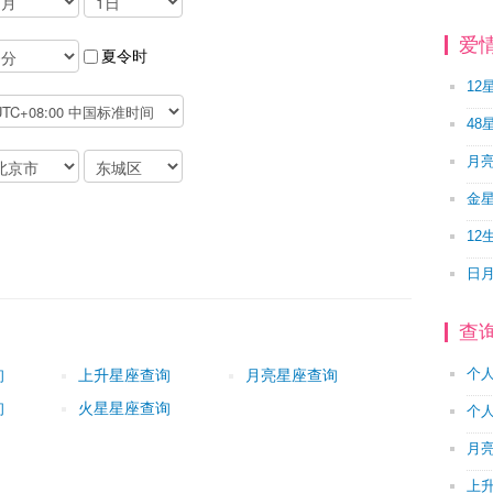
爱
夏令时
12
48
月
金
12
日
查
个
询
上升星座查询
月亮星座查询
询
火星星座查询
个
月
上