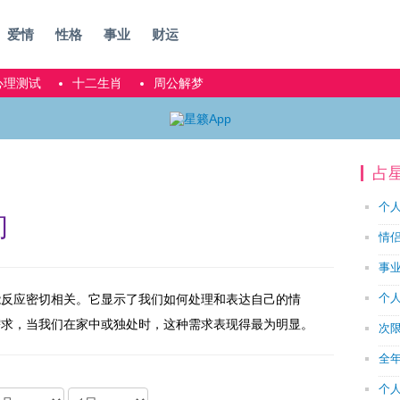
爱情
性格
事业
财运
心理测试
十二生肖
周公解梦
占
个
询
情
事
个
能反应密切相关。它显示了我们如何处理和表达自己的情
需求，当我们在家中或独处时，这种需求表现得最为明显。
次
全
个