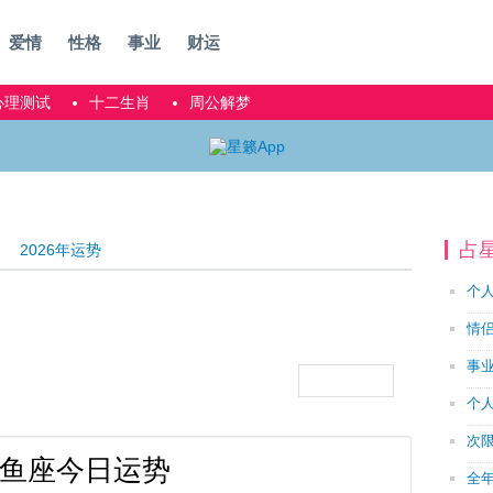
爱情
性格
事业
财运
心理测试
十二生肖
周公解梦
占
2026年运势
个
情
事
个
次
鱼座今日运势
全