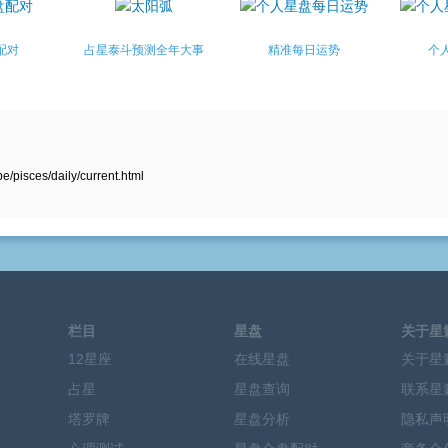
配对
占星泰斗预测全年大事
精准每日运势
个
pisces/daily/current.html
栏目
星盘
关于星
12星座
在线星盘
关于星
占星
星盘查询
联系星
塔罗牌
星盘分析
隐私声