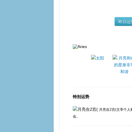
昨日运
特别运势
月亮在2宫(主宰个
会。