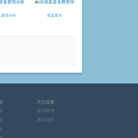
人爱情分析
星盘查询
籁
关注星籁
籁
新浪微博
籁
腾讯微博
明