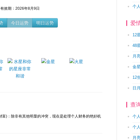
个
有效期：2026年8月9日
爱
势
今日运势
明日运势
12
48
月
金
12
日
查
人财富)：除非有其他明显的冲突，现在是处理个人财务的绝好机
个
个
月