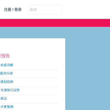
注册 / 登录
星报告
人命盘详解
侣配对分析
业规划指南
人专属每日运势
限推运
年大事预测