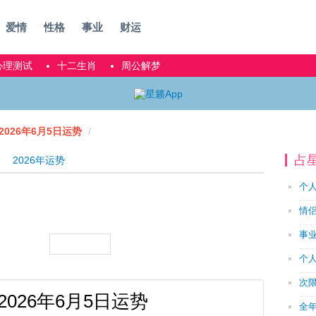
爱情
性格
事业
财运
心理测试
十二生肖
周公解梦
2026年6月5日运势
占
2026年运势
个
情
事
个
次
2026年6月5日运势
全