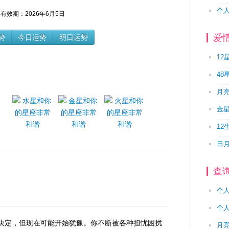
个
有效期：2026年6月5日
爱
势
今日运势
明日运势
12
48
月
金
12
日
查
个
个
决定，但现在可能开始犹豫。你不断被各种担忧困扰
月