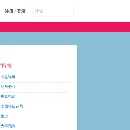
注册 / 登录
星报告
人命盘详解
侣配对分析
业规划指南
人专属每日运势
限推运
年大事预测