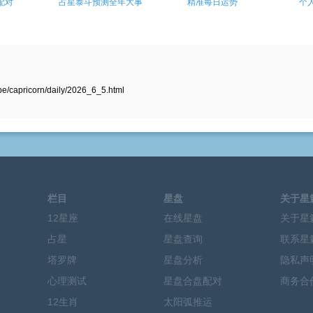
配对
占星泰斗预测全年大事
精准每日运势
个
/capricorn/daily/2026_6_5.html
栏目
星盘
关于星
12星座
在线星盘
关于星
占星
星盘查询
联系星
塔罗牌
星盘分析
隐私声
心理测试
星盘合盘配对
商务合
12生肖
太阳弧推运