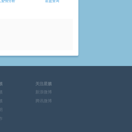
人爱情分析
星盘查询
籁
关注星籁
籁
新浪微博
籁
腾讯微博
明
作