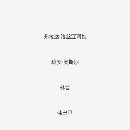
弗拉达·洛丝亚珂娃
琼安·奥斯朋
林雪
蒲巴甲