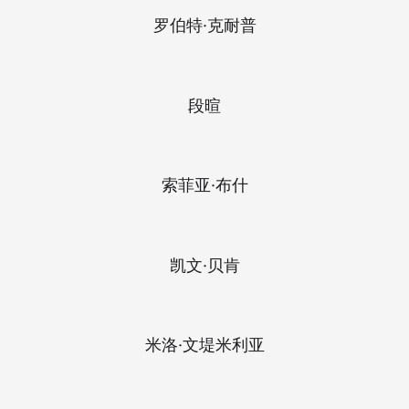
罗伯特·克耐普
段暄
索菲亚·布什
凯文·贝肯
米洛·文堤米利亚