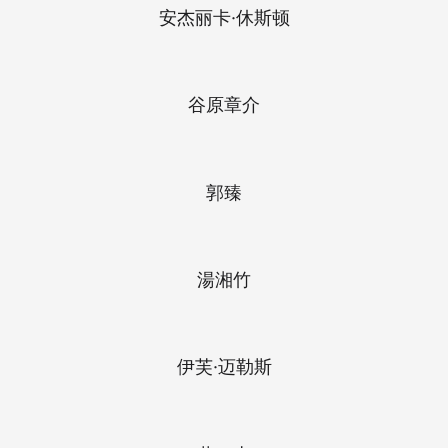
安杰丽卡·休斯顿
谷原章介
郭臻
湯湘竹
伊芙·迈勒斯