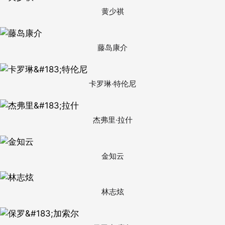
黄少祺
藤岛康介
卡罗琳·特伦尼
杰弗里·拉什
金知云
林志炫