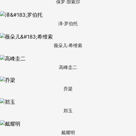
保罗·加索尔
泽·罗伯托
薇朵儿·希维索
高峰圭二
乔梁
郑玉
戴耀明