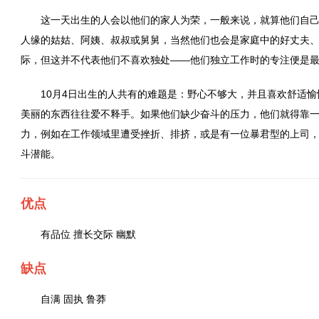
这一天出生的人会以他们的家人为荣，一般来说，就算他们自
人缘的姑姑、阿姨、叔叔或舅舅，当然他们也会是家庭中的好丈夫
际，但这并不代表他们不喜欢独处——他们独立工作时的专注便是
10月4日出生的人共有的难题是：野心不够大，并且喜欢舒适
美丽的东西往往爱不释手。如果他们缺少奋斗的压力，他们就得靠
力，例如在工作领域里遭受挫折、排挤，或是有一位暴君型的上司
斗潜能。
优点
有品位 擅长交际 幽默
缺点
自满 固执 鲁莽