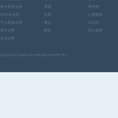
每月星座运势
爱情
塔罗牌
2026年运势
性格
心理测试
个人星盘运势
事业
12生肖
塔罗运势
财富
周公解梦
生肖运势
©
Copyright
xinglai.com 鲁ICP备19009987号-2