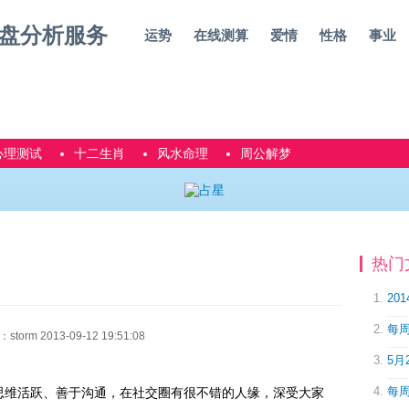
运势
在线测算
爱情
性格
事业
心理测试
十二生肖
风水命理
周公解梦
热门
20
每周
rm 2013-09-12 19:51:08
5月
每周
思维活跃、善于沟通，在社交圈有很不错的人缘，深受大家