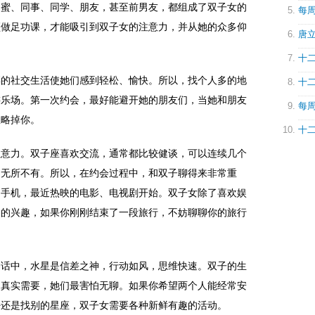
闺蜜、同事、同学、朋友，甚至前男友，都组成了双子女的
每周
须做足功课，才能吸引到双子女的注意力，并从她的众多仰
唐立
十二
彩的社交生活使她们感到轻松、愉快。所以，找个人多的地
十二
游乐场。第一次约会，最好能避开她的朋友们，当她和朋友
每周
忽略掉你。
十二
注意力。双子座喜欢交流，通常都比较健谈，可以连续几个
，无所不有。所以，在约会过程中，和双子聊得来非常重
的手机，最近热映的电影、电视剧开始。双子女除了喜欢娱
们的兴趣，如果你刚刚结束了一段旅行，不妨聊聊你的旅行
神话中，水星是信差之神，行动如风，思维快速。双子的生
的真实需要，她们最害怕无聊。如果你希望两个人能经常安
好还是找别的星座，双子女需要各种新鲜有趣的活动。