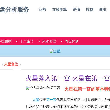
运势
在线测算
爱情
性格
事业
心理测试
十二生肖
风水命理
周公解梦
火星宫位
火星落入第一宫,火星在第一
火星在第一宫的基本特
火星
位于
第一宫
代表具有丰富活力且具侵略性，他
壮及粗犷的外表，他们不愿意成为生命的旁观者，想直