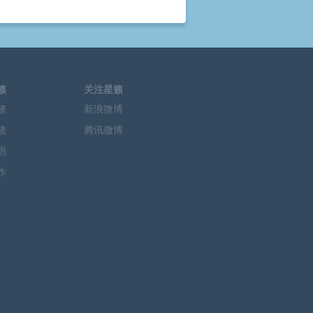
籁
关注星籁
籁
新浪微博
籁
腾讯微博
明
作