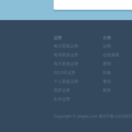
运势
分类
每日星座运势
运势
每周星座运势
在线测算
每月星座运势
爱情
2013年运势
性格
个人星盘运势
事业
塔罗运势
财富
生肖运势
Copyright
©
xinglai.com 鲁ICP备1101681