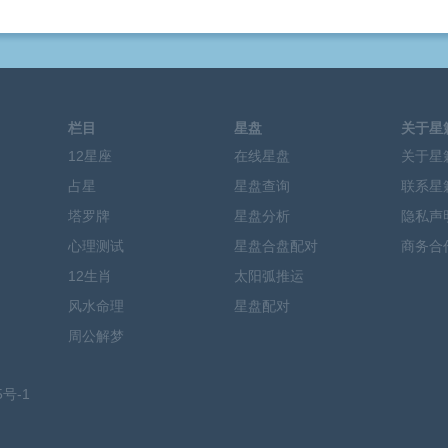
栏目
星盘
关于星
12星座
在线星盘
关于星
占星
星盘查询
联系星
塔罗牌
星盘分析
隐私声
心理测试
星盘合盘配对
商务合
12生肖
太阳弧推运
风水命理
星盘配对
周公解梦
5号-1