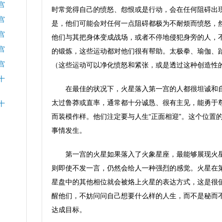
宫
时常觉得自己的愤怒、怨恨或是行动，会在任何阻碍出现
宫
是，他们可能会对任何一点阻碍都极为不耐烦而愤怒，
宫
他们与其把身体变成战场，或者不停地侵犯身旁的人，
宫
的锻炼，这些运动都对他们很有帮助。太极拳、瑜伽、
宫
（这些运动可以净化愤怒和紧张，或是透过这种创造性
十
在最佳的状况下，火星落入第一宫的人都很坦诚和
太过鲁莽或直率，通常都十分诚恳、很有主见，能勇于
十
而装模作样。他们注定要与人生“正面相迎”。这个位置
事情发生。
第一宫的火星如果落入了火象星座，最能够展现火
则即使不发一言，仍然会给人一种强烈的感觉。火星在
星盘中的其他相位就会被烙上火星的表达方式，这是很
醒他们，不妨问问自己想要什么样的人生，而不是秘而
达成目标。