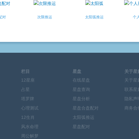
配对
次限推运
太阳弧推运
个
栏目
星盘
关于星
12星座
在线星盘
关于星
占星
星盘查询
联系星
塔罗牌
星盘分析
隐私声
心理测试
星盘合盘配对
商务合
12生肖
太阳弧推运
风水命理
星盘配对
周公解梦