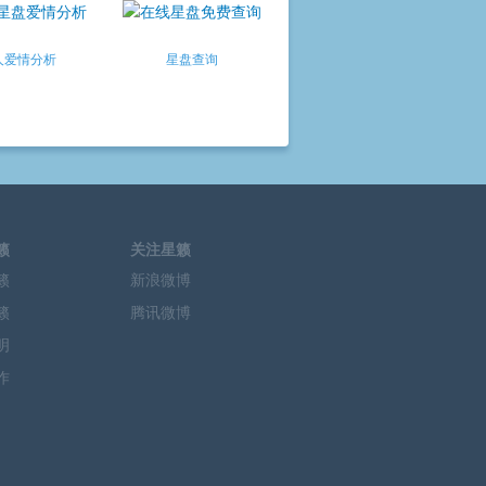
人爱情分析
星盘查询
籁
关注星籁
籁
新浪微博
籁
腾讯微博
明
作