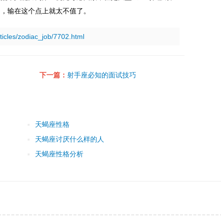
的，输在这个点上就太不值了。
rticles/zodiac_job/7702.html
下一篇：
射手座必知的面试技巧
天蝎座性格
天蝎座讨厌什么样的人
天蝎座性格分析