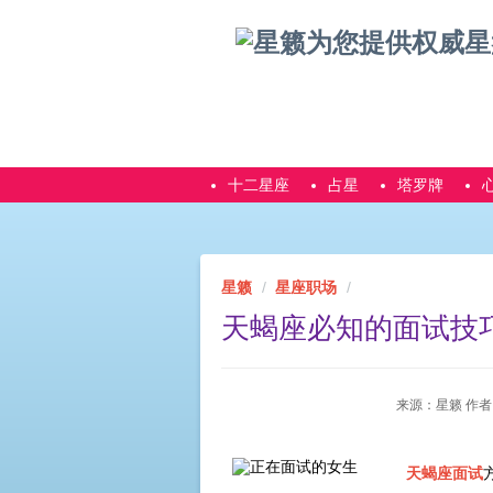
十二星座
占星
塔罗牌
星籁
星座职场
天蝎座必知的面试技
来源：星籁 作者：星籁
天蝎座面试