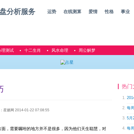
运势
在线测算
爱情
性格
事业
心理测试
十二生肖
风水命理
周公解梦
热门
巧
20
每周
网 2014-01-22 07:08:55
5月
每周
方面，需要嘱咐的地方并不是很多，因为他们天生聪慧，对