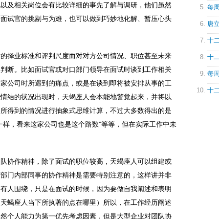
况以及相关岗位会有比较详细的事先了解与调研，他们虽然
每周
于面试官的挑剔与为难，也可以做到巧妙地化解、暂压心头
唐立
十二
对的择业标准和评判尺度而对对方公司情况、职位甚至未来
十二
误判断。比如面试官或对口部门领导在面试时谈到工作相关
每周
一家公司时所遇到的痛点，或是在谈到即将被安排从事的工
十二
些情结的状况出现时，天蝎座人会本能地警觉起来，并将以
中所得到的情况进行抽象式思维计算，不过大多数得出的是
一样，看来这家公司也是这个路数”等等，但在实际工作中未
团队协作精神，除了面试的职位较高，天蝎座人可以组建或
与部门内部同事的协作精神是需要特别注意的，这样讲并非
围有人围绕，只是在面试的时候，因为要做自我阐述和表明
显天蝎座人当下所执著的点在哪里）所以，在工作经历阐述
虽然个人能力为第一优先考虑因素，但是大型企业对团队协