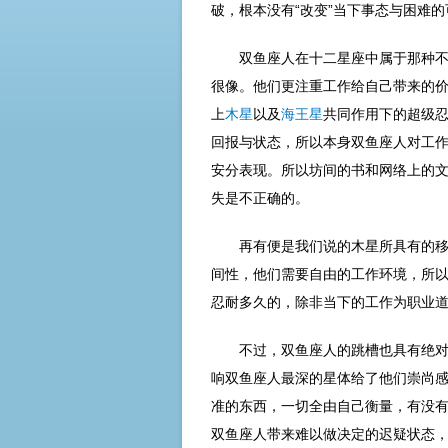
破，根本没有“改变”当下事态与困难
双鱼座人在十二星座中属于那种
很像。他们更注重工作给自己带来的
上
木星
以及
海王星
共同作用下的超级
回报与状态，所以本身双鱼座人对工
安分表现。所以坊间的书和网络上的
失是不正确的。
再有便是我们说的木星所具有的
间性，他们需要自由的工作环境，所
忍耐多久的，除非当下的工作为职业
不过，双鱼座人的跳槽也具有绝
响双鱼座人最深的星体给了他们崇尚
准的东西，一切全由自己衡量，有没
双鱼座人带来难以做决定的迟疑状态