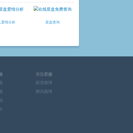
人爱情分析
星盘查询
籁
关注星籁
籁
新浪微博
籁
腾讯微博
明
作