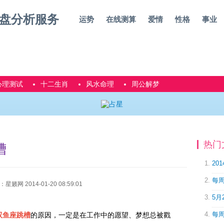
运势
在线测算
爱情
性格
事业
心理测试
十二生肖
风水命理
周公解梦
热门
槽
20
每周
网 2014-01-20 08:59:01
5月
每周
双鱼座跳槽
的原因，一定是在工作中的愿望、梦想总被戳