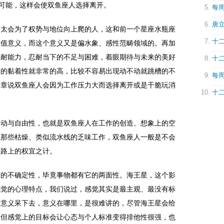
的可能，这样会使双鱼座人选择离开。
每周
唐立
不太会为了权势与地位向上爬的人，这和前一个星座水瓶座
十二
价值意义，而这个意义又是偏水象、感性范畴领域的。再加
忍耐能力，忍耐当下的不足与困难，着眼期待与未来的美好
十二
作的黏着性就非常的高，比较不容易出现动不动就跳槽的不
每周
文章说双鱼座人会因为工作压力大而选择离开或是干脆玩消
十二
移动与自由性，也就是双鱼座人在工作的创造、想象上的空
以那些枯燥、类似流水线的乏味工作，双鱼座人一般是不会
道路上的权宜之计。
对的不确定性，毕竟事物都有它的两面性。海王星，这个影
感觉的心理特点，我们说过，感觉其实是最主观、最没有标
有意义呆下去，意义在哪里，是很难讲的，尽管海王星会给
，但感觉上的目标会让心态与个人标准变得排他性很强，也