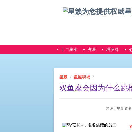
十二星座
占星
塔罗牌
星籁
星座职场
双鱼座会因为什么跳
来源：星籁 作者：星籁