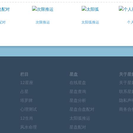
配对
次限推运
太阳弧推运
个
栏目
星盘
关于星
12星座
在线星盘
关于星
占星
星盘查询
联系星
塔罗牌
星盘分析
隐私声
心理测试
星盘合盘配对
商务合
12生肖
太阳弧推运
风水命理
星盘配对