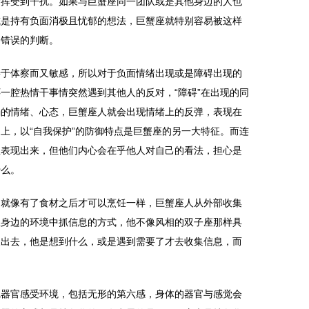
发挥受到干扰。如果与巨蟹座同一团队或是其他身边的人也
或是持有负面消极且忧郁的想法，巨蟹座就特别容易被这样
出错误的判断。
善于体察而又敏感，所以对于负面情绪出现或是障碍出现的
一腔热情干事情突然遇到其他人的反对，“障碍”在出现的同
弱的情绪、心态，巨蟹座人就会出现情绪上的反弹，表现在
上，以“自我保护”的防御特点是巨蟹座的另一大特征。而连
显表现出来，但他们内心会在乎他人对自己的看法，担心是
什么。
，就像有了食材之后才可以烹饪一样，巨蟹座人从外部收集
从身边的环境中抓信息的方式，他不像风相的双子座那样具
展出去，他是想到什么，或是遇到需要了才去收集信息，而
觉器官感受环境，包括无形的第六感，身体的器官与感觉会