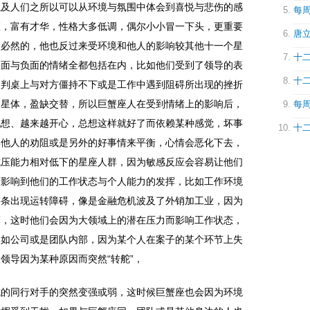
以及人们之所以可以从环境与氛围中体会到喜悦与悲伤的感
每周
座，富有才华，性格大多低调，偶尔小小冒一下头，更重要
唐立
，必然的，他也反过来受环境和他人的影响较其他十一个星
十二
正面与负面的情绪全都包括在内，比如他们受到了领导的表
十二
谈判桌上与对方僵持不下或是工作中遇到阻碍所出现的挫折
的星体，盈缺交替，所以巨蟹座人在受到情绪上的影响后，
每周
地想、越来越开心，总想这样就好了而依赖某种感觉，坏事
十二
其他人的劝阻或是另外的好事情来平衡，心情会恶化下去，
抗压能力相对低下的星座人群，因为敏感反应会容易让他们
而影响到他们的工作状态与个人能力的发挥，比如工作环境
链条出现运转障碍，像是金融危机波及了外销加工业，因为
薄，这时他们会因为大领域上的潜在压力而影响工作状态，
比如公司或是团队内部，因为某个人在案子的某个环节上失
领导因为某种原因而突然“转舵”，
域的同行对手的突然变强或弱，这时候巨蟹座也会因为环境