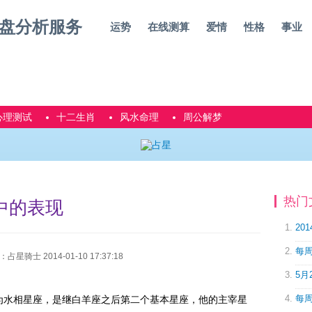
运势
在线测算
爱情
性格
事业
心理测试
十二生肖
风水命理
周公解梦
热门
中的表现
20
每周
骑士 2014-01-10 17:37:18
5月
每周
为水相星座，是继白羊座之后第二个基本星座，他的主宰星