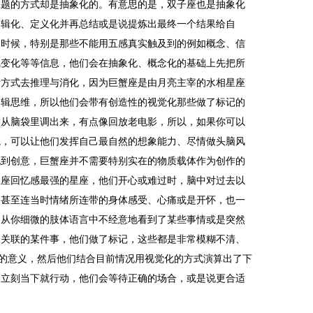
问题的方式却是抽象化的。有意思的是，双子座也是抽象化
逻辑化、定义化并再总结或是说提炼出最终一个结果给自
的时候，特别是那些不能用五感真实触及到的例如概念、信
氛变化等等信息，他们会在抽象化、概念化的基础上先把所
析方式去推理与消化，因为巨蟹座是由月亮主宰的水相星座
逻辑思维，所以他们会带有创造性的视觉化那些做了标记的
候从脑袋里调出来，有点像回放老电影，所以，如果你可以
境，可以让他们发挥自己最自然的想象能力、尽情做头脑风
说到创意，巨蟹座并不需要特别实在的物质载体作为创作的
星座回忆感最强的星座，他们开心或难过时，脑中对过去以
，甚至连当时情绪所连带的身体感受、心痛或是开怀，也一
中从你细微的肢体语言中不经意地看到了某些事情或是突然
相关联的某件事，他们做了标记，这些都是非常模糊不清、
层的意义，然后他们结合目前情况用视觉化的方式演算出了下
会立刻当下就行动，他们会等待正确的场合，或是说更合适