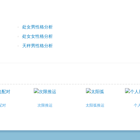
处女男性格分析
处女女性格分析
天秤男性格分析
配对
次限推运
太阳弧推运
个