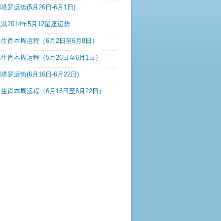
塔罗运势(5月26日-6月1日)
淇2014年5月12星座运势
生肖本周运程（6月2日至6月8日）
生肖本周运程（5月26日至6月1日）
塔罗运势(6月16日-6月22日)
生肖本周运程（6月16日至6月22日）