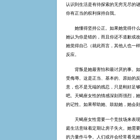
认识到生活是有待探索的无穷无尽的
你有正当的权利保持自我。
她懂得坚持公正。如果她觉得什
她认为你是错的，而且你还不道歉或
她觉得自己（就此而言，其他人也一
反应。
背叛是她最害怕和最讨厌的事。
受侮辱。这是正当、基本的、原始的
意，也不是无端的残忍，只是刚好足
吧。天蝎座女性的情感深刻而强烈，
的记性。如果帮助她、鼓励她，她会
天蝎座女性需要一个竞技场来表
庭生活意味着定期让房子失火。她需
的力量作斗争。人们或许会经常看见