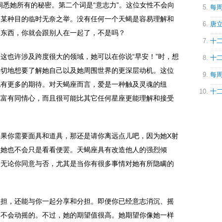
洞悉她所有的秘密。第二个词是“意志力”。这位女性不会向
每周
到某种目的临时无奈之举。没有任何一个天蝎是容易理解和
唐立
的东西，你就会跟别人在一起了，不是吗？
十二
这也许涉及跨度很大的领域，她可以在你说“早安！”时，想
十二
热切地想要了解她自己以及她周围世界的更深层动机。这位
每周
她有更多的期待。对天蝎座而言，爱是一种触及灵魂的纽
十二
她富有同情心，而且很可能比其它任何星座更能理解和接受
果你需要面具和道具，那还是请你离远点儿吧，因为她X射
且她也不会只是看看便罢。天蝎座具有改造他人的强烈倾
－无论你同意与否，尤其是当你有很多事情对她有所隐瞒的
负担，还能与你一起分享和分担。即便你已经意志消沉、摇
是不会动摇的。不过，她的期望值很高。她期望你像她一样