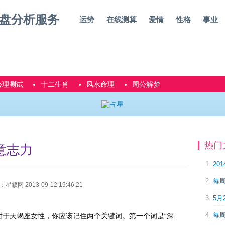
运势
在线测算
爱情
性格
事业
心理测试
十二生肖
风水命理
周公解梦
热门
意志力
20
每周
网 2013-09-12 19:46:21
5月
每周
对于天蝎座女性，你应该记住两个关键词。第一个词是“深