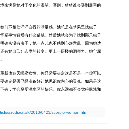
环境来满足她对于变化的渴望。否则，猜猜谁会受到最重的
，她们不相信洋洋自得的满足感。她总是在苹果里找虫子，
始怀疑事情背后有什么猫腻。然后她就会为了找到那只虫子
证明确实没有虫子，她一点儿也不感到心烦意乱，因为她达
（还有她自己）态度的转变、更上一层楼的洞察力。她宁愿
外。
或重新改造天蝎座女性。你只需要决定这是不是一个你可以
还要确定是否已经准备好让她见识你内心的灵魂。如果是这
跳下去，学会享受深水区的快乐。你永远都不会觉得肤浅和
rticles/zodiac/talk/2013/0423/scorpio-woman.html