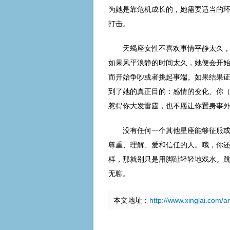
为她是靠危机成长的，她需要适当的
打击。
天蝎座女性不喜欢事情平静太久
如果风平浪静的时间太久，她便会开
而开始争吵或者挑起事端。如果结果
到了她的真正目的：感情的变化、你
惹得你大发雷霆，也不愿让你置身事
没有任何一个其他星座能够征服
尊重、理解、爱和信任的人。哦，你
样，那就别只是用脚趾轻轻地戏水。
无聊。
本文地址：
http://www.xinglai.com/a