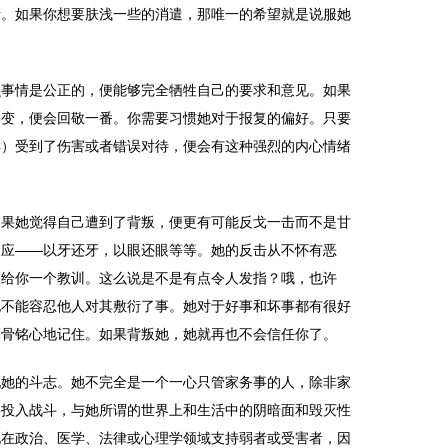
谜。如果你想要肤浅一些的消遣，那唯一的希望就是说服她
么事情是公正的，便能够完全牺牲自己的要求和意见。如果
改变，便会回敬一番。你需要习惯她对于报复的偏好。只要
样）受到了伤害或者错误对待，便会有这种强烈的内心情绪
如果她觉得自己遭到了背叛，便更有可能反戈一击而不是甘
反应――以牙还牙，以眼还眼等等。她的反击从不怀有恶
够给你一个教训。这么说是不是有点令人发指？哦，也许
她不能容忍他人对其敷衍了事。她对于好事和坏事都有很好
刻骨铭心地记住。如果背叛她，她就再也不会信任你了。
现她的斗志。她不完全是一个一心只管家务事的人，除非家
要投入战斗，与她所谓的世界上和生活中的阴暗面和毁灭性
她在政治、医学、法律或心理学领域支持弱者或受害者，因