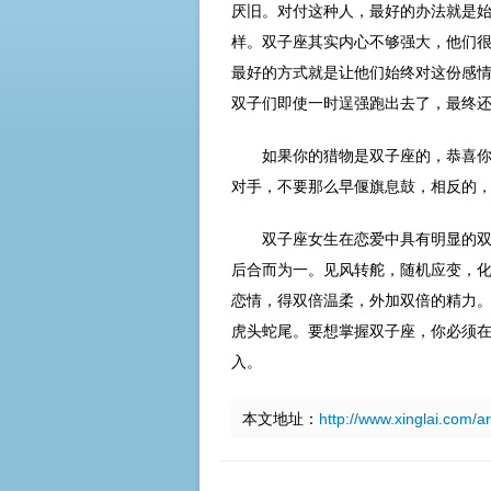
厌旧。对付这种人，最好的办法就是
样。双子座其实内心不够强大，他们
最好的方式就是让他们始终对这份感
双子们即使一时逞强跑出去了，最终
如果你的猎物是双子座的，恭喜
对手，不要那么早偃旗息鼓，相反的
双子座女生在恋爱中具有明显的
后合而为一。见风转舵，随机应变，
恋情，得双倍温柔，外加双倍的精力
虎头蛇尾。要想掌握双子座，你必须
入。
本文地址：
http://www.xinglai.com/a