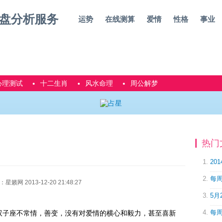
运势
在线测算
爱情
性格
事业
心理测试
十二生肖
风水命理
周公解梦
热门
20
每周
网 2013-12-20 21:48:27
5月
每周
双子座不常情，善变，没有对爱情的横心和毅力，甚至喜新