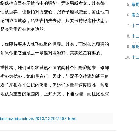
始终保持自己在爱情当中的强势，无论男或者女，其实都一
每周
很怕被抛弃，也很怕对方变心，跟双子座谈恋爱，留住他们
唐立
情感到诚惶诚恐，始终害怕失去你。只要保持好这种状态，
十二
还是会乖乖留在你身边的。
十二
你，你即将要步入魂飞魄散的世界。其实，面对如此顽强的
每周
，如果你把它当成是一场谍对谍游戏，其实还蛮有趣的。
十二
双重性格，她们可以将截然不同的两种个性隐藏起来，修饰
化劣势为优势，她们最在行。因此，与双子交往犹如谈三角
。双子座很在乎知识的汲取，但她们以量与速度取胜，常常
在她认为重要的范围内，上知天文，下通地理，而且比她深
rticles/zodiac/love/2013/1220/7468.html