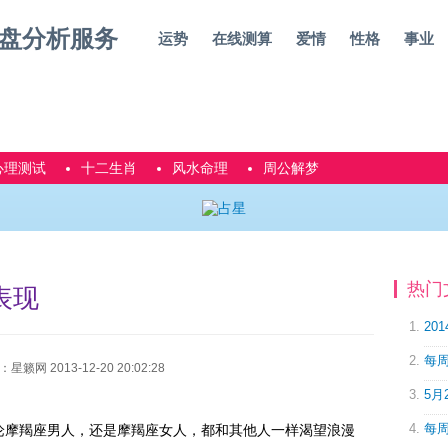
运势
在线测算
爱情
性格
事业
心理测试
十二生肖
风水命理
周公解梦
热门
表现
20
每周
网 2013-12-20 20:02:28
5月
每周
论摩羯座男人，还是摩羯座女人，都和其他人一样渴望浪漫