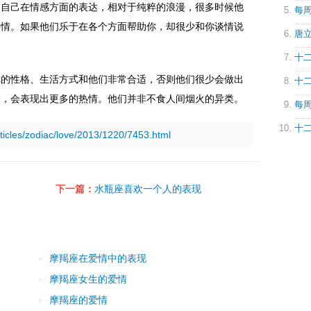
制自己在情感方面的表达，相对于纯粹的浪漫，很多时候他
每周
事情。如果他们乐于在各个方面帮助你，却很少和你谈情说
唐立
十二
你的性格、生活方式和他们非常合适，否则他们很少会做出
十二
验，会表现出更多的热情。他们并非不食人间烟火的异类。
每周
十二
rticles/zodiac/love/2013/1220/7453.html
下一篇：
水瓶座喜欢一个人的表现
摩羯座在爱情中的表现
摩羯座女生的爱情
摩羯座的爱情