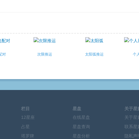
配对
次限推运
太阳弧推运
个
栏目
星盘
关于星
12星座
在线星盘
关于星
占星
星盘查询
联系星
塔罗牌
星盘分析
隐私声