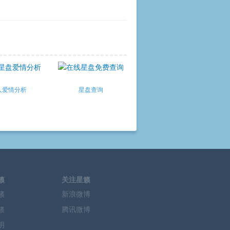
人爱情分析
星盘查询
籁
关注星籁
籁
新浪微博
籁
腾讯微博
明