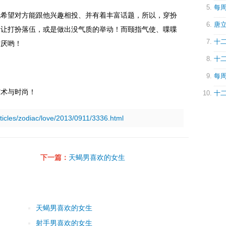
每周
也希望对方能跟他兴趣相投、并有着丰富话题，所以，穿扮
唐立
别让打扮落伍，或是做出没气质的举动！而颐指气使、喋喋
十二
讨厌哟！
十二
每周
艺术与时尚！
十二
rticles/zodiac/love/2013/0911/3336.html
下一篇：
天蝎男喜欢的女生
天蝎男喜欢的女生
射手男喜欢的女生