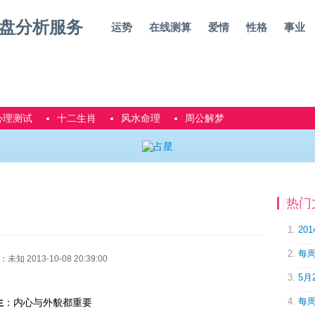
运势
在线测算
爱情
性格
事业
心理测试
十二生肖
风水命理
周公解梦
热门
20
每周
 2013-10-08 20:39:00
5月
每周
生
：内心与外貌都重要