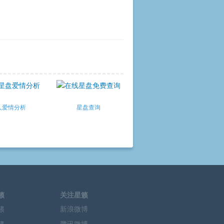
人爱情分析
星盘查询
籁
关注星籁
籁
新浪微博