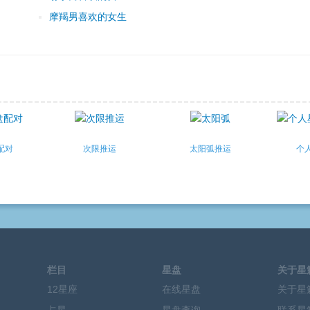
摩羯男喜欢的女生
配对
次限推运
太阳弧推运
个
栏目
星盘
关于星
12星座
在线星盘
关于星