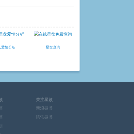
人爱情分析
星盘查询
籁
关注星籁
籁
新浪微博
籁
腾讯微博
明