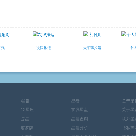
配对
次限推运
太阳弧推运
个
栏目
星盘
关于星
12星座
在线星盘
关于星
占星
星盘查询
联系星
塔罗牌
星盘分析
隐私声