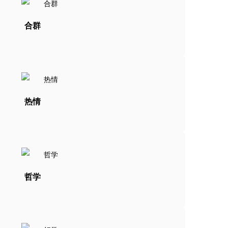
合群
热情
哲学