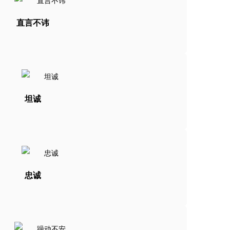
直言不讳
坦诚
忠诚