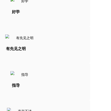
好学
有先见之明
指导