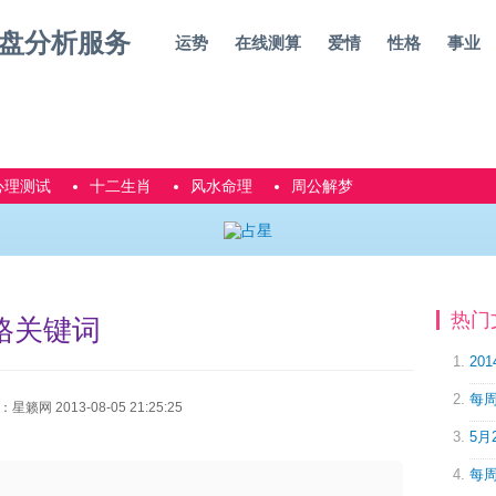
运势
在线测算
爱情
性格
事业
心理测试
十二生肖
风水命理
周公解梦
热门
格关键词
20
每周
网 2013-08-05 21:25:25
5月
每周