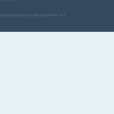
©
Copyright
xinglai.com 鲁ICP备19009987号-2