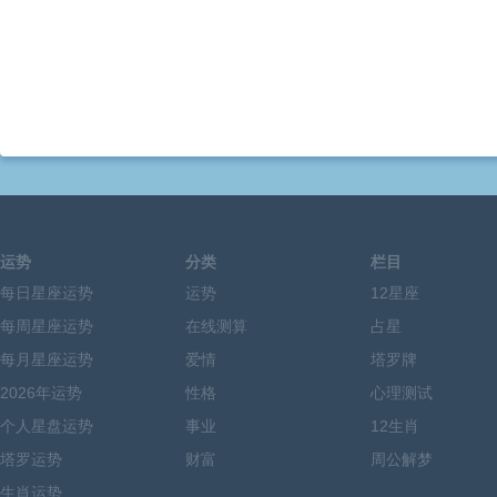
运势
分类
栏目
每日星座运势
运势
12星座
每周星座运势
在线测算
占星
每月星座运势
爱情
塔罗牌
2026年运势
性格
心理测试
个人星盘运势
事业
12生肖
塔罗运势
财富
周公解梦
生肖运势