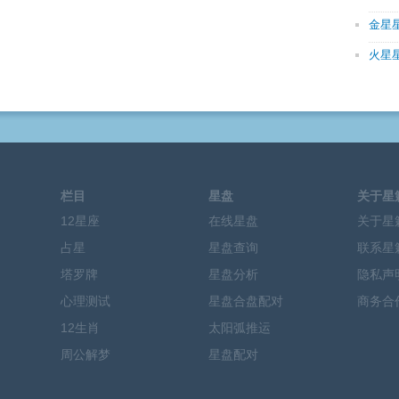
金星
火星
栏目
星盘
关于星
12星座
在线星盘
关于星
占星
星盘查询
联系星
塔罗牌
星盘分析
隐私声
心理测试
星盘合盘配对
商务合
12生肖
太阳弧推运
周公解梦
星盘配对