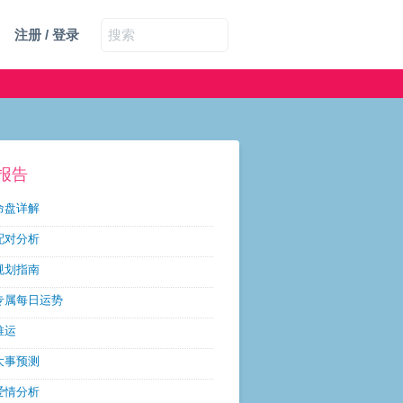
注册 / 登录
报告
命盘详解
配对分析
规划指南
专属每日运势
推运
大事预测
爱情分析