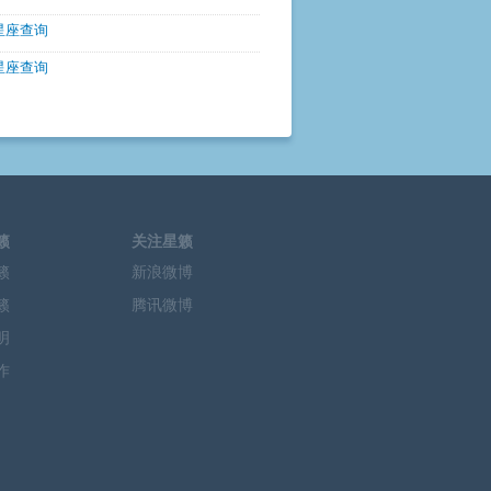
星座查询
星座查询
籁
关注星籁
籁
新浪微博
籁
腾讯微博
明
作