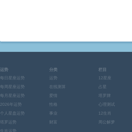
运势
分类
栏目
每日星座运势
运势
12星座
每周星座运势
在线测算
占星
每月星座运势
爱情
塔罗牌
2026年运势
性格
心理测试
个人星盘运势
事业
12生肖
塔罗运势
财富
周公解梦
生肖运势