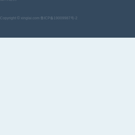
©
Copyright
xinglai.com 鲁ICP备19009987号-2